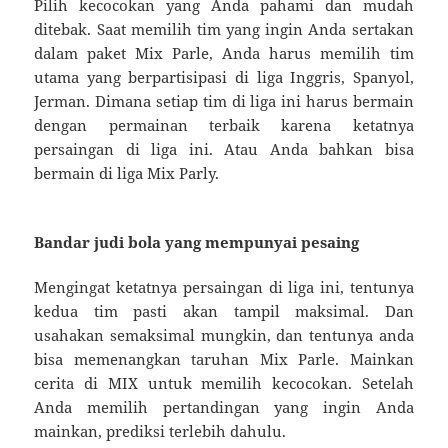
Pilih kecocokan yang Anda pahami dan mudah
ditebak. Saat memilih tim yang ingin Anda sertakan
dalam paket Mix Parle, Anda harus memilih tim
utama yang berpartisipasi di liga Inggris, Spanyol,
Jerman. Dimana setiap tim di liga ini harus bermain
dengan permainan terbaik karena ketatnya
persaingan di liga ini. Atau Anda bahkan bisa
bermain di liga Mix Parly.
Bandar judi bola yang mempunyai pesaing
Mengingat ketatnya persaingan di liga ini, tentunya
kedua tim pasti akan tampil maksimal. Dan
usahakan semaksimal mungkin, dan tentunya anda
bisa memenangkan taruhan Mix Parle. Mainkan
cerita di MIX untuk memilih kecocokan. Setelah
Anda memilih pertandingan yang ingin Anda
mainkan, prediksi terlebih dahulu.