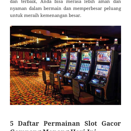
dan terbaik, Anda bisa merasa lebih aman dan
nyaman dalam bermain dan memperbesar peluang
untuk meraih kemenangan besar.
5 Daftar Permainan Slot Gacor