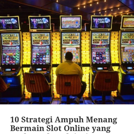
10 Strategi Ampuh Menang
Bermain Slot Online yang