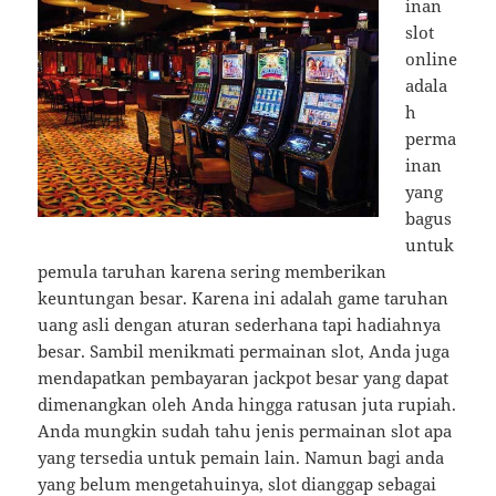
inan
slot
online
adala
h
perma
inan
yang
bagus
untuk
pemula taruhan karena sering memberikan
keuntungan besar. Karena ini adalah game taruhan
uang asli dengan aturan sederhana tapi hadiahnya
besar. Sambil menikmati permainan slot, Anda juga
mendapatkan pembayaran jackpot besar yang dapat
dimenangkan oleh Anda hingga ratusan juta rupiah.
Anda mungkin sudah tahu jenis permainan slot apa
yang tersedia untuk pemain lain. Namun bagi anda
yang belum mengetahuinya, slot dianggap sebagai