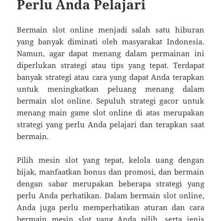
Perlu Anda Pelajari
Bermain slot online menjadi salah satu hiburan
yang banyak diminati oleh masyarakat Indonesia.
Namun, agar dapat menang dalam permainan ini
diperlukan strategi atau tips yang tepat. Terdapat
banyak strategi atau cara yang dapat Anda terapkan
untuk meningkatkan peluang menang dalam
bermain slot online. Sepuluh strategi gacor untuk
menang main game slot online di atas merupakan
strategi yang perlu Anda pelajari dan terapkan saat
bermain.
Pilih mesin slot yang tepat, kelola uang dengan
bijak, manfaatkan bonus dan promosi, dan bermain
dengan sabar merupakan beberapa strategi yang
perlu Anda perhatikan. Dalam bermain slot online,
Anda juga perlu memperhatikan aturan dan cara
bermain mesin slot yang Anda pilih, serta jenis