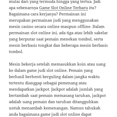
mulai dari yang termuda hingga yang tertua. Jadi
apa sebenarnya
Game Slot Online Terbaru
itu?
Bagaimana cara kerjanya? Permainan ini
merupakan permainan judi yang menggunakan
mesin casino secara online maupun offline. Dalam
permainan slot online ini, ada tiga atau lebih sakelar
yang berputar saat pemain menekan tombol, serta
mesin berbasis tongkat dan beberapa mesin berbasis
tombol.
Mesin bekerja setelah memasukkan koin atau uang
ke dalam game judi slot online. Pemain yang
berhasil berhenti berguling dalam jangka waktu
tertentu dianggap sebagai pemenang atau
mendapatkan jackpot. Jackpot adalah jumlah yang
bertambah saat pemain memasang taruhan, jackpot
adalah uang pemain dan taruhan ditangguhkan
untuk menambah kemenangan. Namun tahukah
anda bagaimana game judi slot online dapat