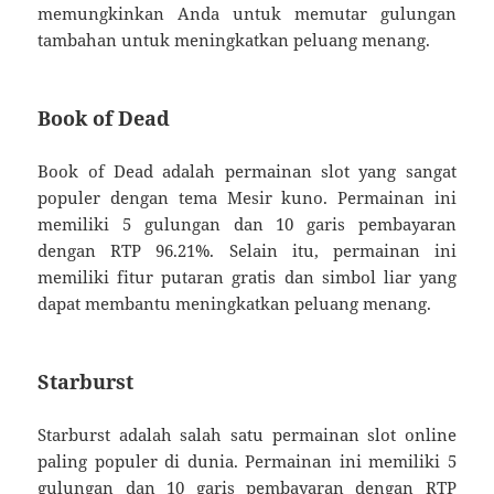
memungkinkan Anda untuk memutar gulungan
tambahan untuk meningkatkan peluang menang.
Book of Dead
Book of Dead adalah permainan slot yang sangat
populer dengan tema Mesir kuno. Permainan ini
memiliki 5 gulungan dan 10 garis pembayaran
dengan RTP 96.21%. Selain itu, permainan ini
memiliki fitur putaran gratis dan simbol liar yang
dapat membantu meningkatkan peluang menang.
Starburst
Starburst adalah salah satu permainan slot online
paling populer di dunia. Permainan ini memiliki 5
gulungan dan 10 garis pembayaran dengan RTP