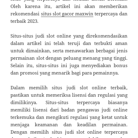
Oleh karena itu, artikel ini akan memberikan
rekomendasi
situs slot gacor maxwin
terpercaya dan
terbaik 2023.
Situs-situs judi slot online yang direkomendasikan
dalam artikel ini telah teruji dan terbukti aman
untuk dimainkan, serta menawarkan berbagai jenis
permainan slot dengan peluang menang yang tinggi.
Selain itu, situs-situs ini juga menyediakan bonus
dan promosi yang menarik bagi para pemainnya.
Dalam memilih situs judi slot online terbaik,
pastikan untuk memeriksa lisensi dan regulasi yang
dimilikinya. Situs-situs terpercaya biasanya
memiliki lisensi dari badan pengawas judi online
terkemuka dan mengikuti regulasi yang ketat untuk
menjaga keamanan dan keadilan permainan.
Dengan memilih situs judi slot online terpercaya