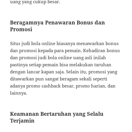
uang yang cukup besar.
Beragamnya Penawaran Bonus dan
Promosi
Situs judi bola online biasanya menawarkan bonus
dan promosi kepada para pemain. Kehadiran bonus
dan promosi judi bola online uang asli inilah
pastinya setiap pemain bisa melakukan taruhan
dengan lancar kapan saja. Selain itu, promosi yang
ditawarkan pun sangat beragam sekali seperti
adanya promo cashback besar, promo harian, dan
lainnya.
Keamanan Bertaruhan yang Selalu
Terjamin