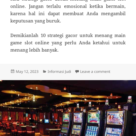
online. Jangan terlalu emosional ketika bermain,
karena hal ini dapat membuat Anda mengambil
keputusan yang buruk.
Demikianlah 10 strategi gacor untuk menang main
game slot online yang perlu Anda ketahui untuk
menang lebih banyak.
Posted
Categories
on 10 Strategi
May 12, 2023
Informasi Judi
Leave a comment
on