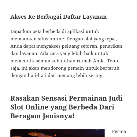
Akses Ke Berbagai Daftar Layanan
Dapatkan peta berbeda di aplikasi untuk
memainkan situs online. Dengan alat yang tepat,
Anda dapat mengakses peluang setoran, penarikan,
dan layanan. Ada cara yang lebih baik untuk
memenuhi semua kebutuhan rumah Anda. Tentu
saja, ini akan mendorong pemain untuk bertaruh
dengan hati-hati dan menang lebih sering.
Rasakan Sensasi Permainan Judi
Slot Online yang Berbeda Dari
Beragam Jenisnya!
Perma