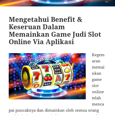
Mengetahui Benefit &
Keseruan Dalam
Memainkan Game Judi Slot
Online Via Aplikasi
Kegem
aran
memai
nkan
game
slot
online
telah
menca
pai puncaknya dan dimainkan oleh semua orang