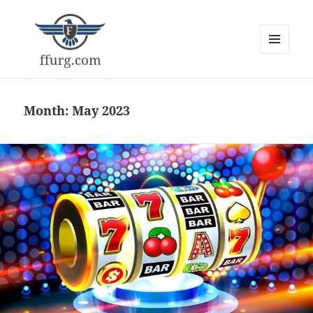
MENU
AND
Tips Menang Bermain Judi Online
WIDGETS
Terpercaya
Month:
May 2023