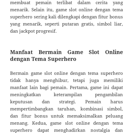
membuat pemain terlibat dalam cerita yang
menarik. Selain itu, game slot online dengan tema
superhero sering kali dilengkapi dengan fitur bonus
yang menarik, seperti putaran gratis, simbol liar,
dan jackpot progresif.
Manfaat Bermain Game Slot Online
dengan Tema Superhero
Bermain game slot online dengan tema superhero
tidak hanya menghibur, tetapi juga memiliki
manfaat lain bagi pemain. Pertama, game ini dapat
meningkatkan keterampilan pengambilan
keputusan dan strategi. Pemain harus
mempertimbangkan taruhan, kombinasi simbol,
dan fitur bonus untuk memaksimalkan peluang
menang. Kedua, game slot online dengan tema
superhero dapat menghadirkan nostalgia dan