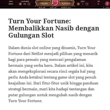
Turn Your Fortune:
Membalikkan Nasib dengan
Gulungan Slot
Dalam dunia slot online yang dinamis, Turn Your
Fortune dari NetEnt menjadi pilihan yang menarik
bagi para pemain yang mencari pengalaman
bermain yang serba baru. Dalam artikel ini, kita
akan mengeksplorasi secara rinci segala hal yang
perlu Anda ketahui tentang game slot yang penuh
keajaiban ini. Dari fitur-fitur unik hingga panduan
strategi bermain, mari kita hadapi tantangan dan
putar gulungan untuk mengubah nasib dengan
Turn Your Fortune.