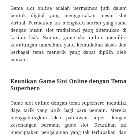
Game slot online adalah permainan judi dalam
bentuk digital yang menggunakan mesin slot
virtual. Permainan ini mengikuti aturan yang sama
dengan mesin slot tradisional yang ditemukan di
kasino fisik. Namun, game slot online memiliki
keuntungan tambahan, yaitu kemudahan akses dan
berbagai tema menarik yang dapat dipilih oleh
pemain.
Keunikan Game Slot Online dengan Tema
Superhero
Game slot online dengan tema superhero memiliki
daya tarik yang unik bagi para pemain. Mereka
menggabungkan aksi pahlawan super dengan
kesenangan bermain game slot. Keunikan ini
menciptakan pengalaman yang tak terlupakan dan