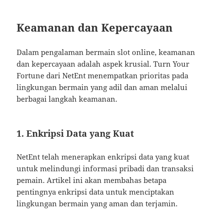
Keamanan dan Kepercayaan
Dalam pengalaman bermain slot online, keamanan
dan kepercayaan adalah aspek krusial. Turn Your
Fortune dari NetEnt menempatkan prioritas pada
lingkungan bermain yang adil dan aman melalui
berbagai langkah keamanan.
1. Enkripsi Data yang Kuat
NetEnt telah menerapkan enkripsi data yang kuat
untuk melindungi informasi pribadi dan transaksi
pemain. Artikel ini akan membahas betapa
pentingnya enkripsi data untuk menciptakan
lingkungan bermain yang aman dan terjamin.