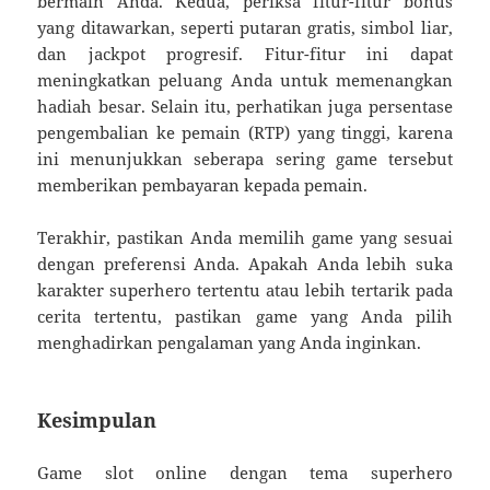
bermain Anda. Kedua, periksa fitur-fitur bonus
yang ditawarkan, seperti putaran gratis, simbol liar,
dan jackpot progresif. Fitur-fitur ini dapat
meningkatkan peluang Anda untuk memenangkan
hadiah besar. Selain itu, perhatikan juga persentase
pengembalian ke pemain (RTP) yang tinggi, karena
ini menunjukkan seberapa sering game tersebut
memberikan pembayaran kepada pemain.
Terakhir, pastikan Anda memilih game yang sesuai
dengan preferensi Anda. Apakah Anda lebih suka
karakter superhero tertentu atau lebih tertarik pada
cerita tertentu, pastikan game yang Anda pilih
menghadirkan pengalaman yang Anda inginkan.
Kesimpulan
Game slot online dengan tema superhero