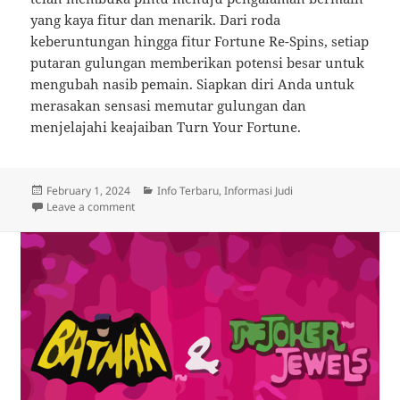
yang kaya fitur dan menarik. Dari roda
keberuntungan hingga fitur Fortune Re-Spins, setiap
putaran gulungan memberikan potensi besar untuk
mengubah nasib pemain. Siapkan diri Anda untuk
merasakan sensasi memutar gulungan dan
menjelajahi keajaiban Turn Your Fortune.
Posted
Categories
February 1, 2024
Info Terbaru
,
Informasi Judi
on
on Turn Your Fortune: Membalikkan Nasib dengan Gu
Leave a comment