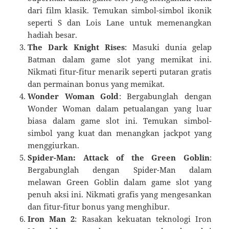
dari film klasik. Temukan simbol-simbol ikonik
seperti S dan Lois Lane untuk memenangkan
hadiah besar.
The Dark Knight Rises
: Masuki dunia gelap
Batman dalam game slot yang memikat ini.
Nikmati fitur-fitur menarik seperti putaran gratis
dan permainan bonus yang memikat.
Wonder Woman Gold
: Bergabunglah dengan
Wonder Woman dalam petualangan yang luar
biasa dalam game slot ini. Temukan simbol-
simbol yang kuat dan menangkan jackpot yang
menggiurkan.
Spider-Man: Attack of the Green Goblin
:
Bergabunglah dengan Spider-Man dalam
melawan Green Goblin dalam game slot yang
penuh aksi ini. Nikmati grafis yang mengesankan
dan fitur-fitur bonus yang menghibur.
Iron Man 2
: Rasakan kekuatan teknologi Iron