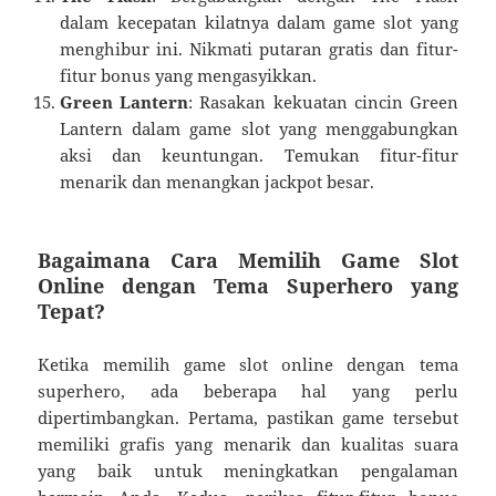
dalam kecepatan kilatnya dalam game slot yang
menghibur ini. Nikmati putaran gratis dan fitur-
fitur bonus yang mengasyikkan.
Green Lantern
: Rasakan kekuatan cincin Green
Lantern dalam game slot yang menggabungkan
aksi dan keuntungan. Temukan fitur-fitur
menarik dan menangkan jackpot besar.
Bagaimana Cara Memilih Game Slot
Online dengan Tema Superhero yang
Tepat?
Ketika memilih game slot online dengan tema
superhero, ada beberapa hal yang perlu
dipertimbangkan. Pertama, pastikan game tersebut
memiliki grafis yang menarik dan kualitas suara
yang baik untuk meningkatkan pengalaman