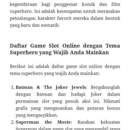
kegembiraan bagi penggemar komik dan film
superhero. Ini adalah kesempatan untuk merasakan
petualangan karakter favorit mereka dalam bentuk
yang baru dan menarik.
Daftar Game Slot Online dengan Tema
Superhero yang Wajib Anda Mainkan
Berikut ini adalah daftar game slot online dengan
tema superhero yang wajib Anda mainkan:
Batman & The Joker Jewels
: Bergabunglah
dengan Batman dan hadapi Joker dalam
permainan slot yang penuh aksi ini. Nikmati
grafis yang mengesankan dan putaran bonus
yang mengasyikkan.
Superman the Movie
: Rasakan kekuatan
Superman dalam game slot yang mengambil tema