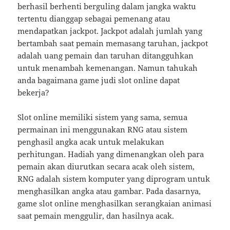
berhasil berhenti berguling dalam jangka waktu
tertentu dianggap sebagai pemenang atau
mendapatkan jackpot. Jackpot adalah jumlah yang
bertambah saat pemain memasang taruhan, jackpot
adalah uang pemain dan taruhan ditangguhkan
untuk menambah kemenangan. Namun tahukah
anda bagaimana game judi slot online dapat
bekerja?
Slot online memiliki sistem yang sama, semua
permainan ini menggunakan RNG atau sistem
penghasil angka acak untuk melakukan
perhitungan. Hadiah yang dimenangkan oleh para
pemain akan diurutkan secara acak oleh sistem,
RNG adalah sistem komputer yang diprogram untuk
menghasilkan angka atau gambar. Pada dasarnya,
game slot online menghasilkan serangkaian animasi
saat pemain menggulir, dan hasilnya acak.