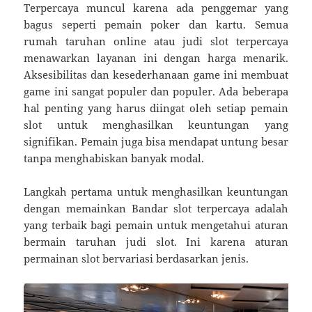
Terpercaya muncul karena ada penggemar yang
bagus seperti pemain poker dan kartu. Semua
rumah taruhan online atau judi slot terpercaya
menawarkan layanan ini dengan harga menarik.
Aksesibilitas dan kesederhanaan game ini membuat
game ini sangat populer dan populer. Ada beberapa
hal penting yang harus diingat oleh setiap pemain
slot untuk menghasilkan keuntungan yang
signifikan. Pemain juga bisa mendapat untung besar
tanpa menghabiskan banyak modal.
Langkah pertama untuk menghasilkan keuntungan
dengan memainkan Bandar slot terpercaya adalah
yang terbaik bagi pemain untuk mengetahui aturan
bermain taruhan judi slot. Ini karena aturan
permainan slot bervariasi berdasarkan jenis.