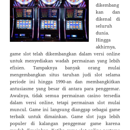
dikembang
kan dan
dikenal di
seluruh
dunia.
Hingga
akhirnya,
game slot telah dikembangkan dalam versi online
untuk menyediakan wadah permainan yang lebih
efisien. Tampaknya banyak orang mulai
mengembangkan situs taruhan judi slot selama
periode ini hingga 1990-an dan membangkitkan
antusiasme yang besar di antara para penggemar.
Awalnya, tidak semua permainan casino tersedia
dalam versi online, tetapi permainan slot mulai
muncul. Game ini langsung dianggap sebagai game
terbaik untuk dimainkan. Game slot juga lebih
populer di kalangan penggemar game karena