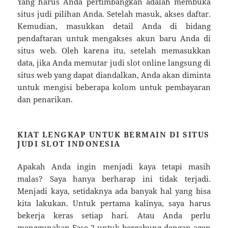
Yang harus Anda pertimbangkan adalah membuka
situs judi pilihan Anda. Setelah masuk, akses daftar.
Kemudian, masukkan detail Anda di bidang
pendaftaran untuk mengakses akun baru Anda di
situs web. Oleh karena itu, setelah memasukkan
data, jika Anda memutar judi slot online langsung di
situs web yang dapat diandalkan, Anda akan diminta
untuk mengisi beberapa kolom untuk pembayaran
dan penarikan.
KIAT LENGKAP UNTUK BERMAIN DI SITUS
JUDI SLOT INDONESIA
Apakah Anda ingin menjadi kaya tetapi masih
malas? Saya hanya berharap ini tidak terjadi.
Menjadi kaya, setidaknya ada banyak hal yang bisa
kita lakukan. Untuk pertama kalinya, saya harus
bekerja keras setiap hari. Atau Anda perlu
menggunakan Fase 2 untuk bergabung dengan agen