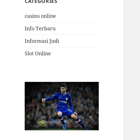
CATEGORIES
casino online
Info Terbaru
Informasi Judi
Slot Online