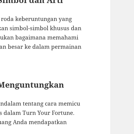
 roda keberuntungan yang
kan simbol-simbol khusus dan
 Temukan bagaimana memahami
an besar ke dalam permainan
g Menguntungkan
endalam tentang cara memicu
 dalam Turn Your Fortune.
eluang Anda mendapatkan