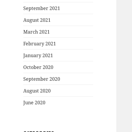
September 2021
August 2021
March 2021
February 2021
January 2021
October 2020
September 2020
August 2020
June 2020