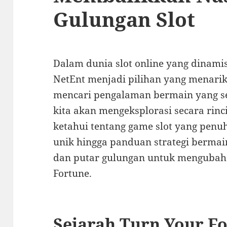
Gulungan Slot
Dalam dunia slot online yang dinamis
NetEnt menjadi pilihan yang menari
mencari pengalaman bermain yang ser
kita akan mengeksplorasi secara rinc
ketahui tentang game slot yang penuh 
unik hingga panduan strategi bermai
dan putar gulungan untuk mengubah
Fortune.
Sejarah Turn Your F