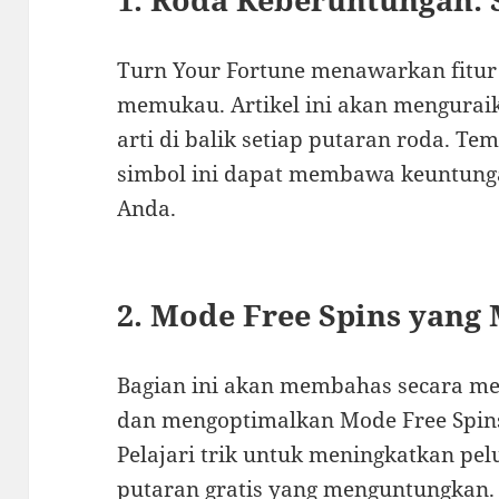
Turn Your Fortune menawarkan fitur
memukau. Artikel ini akan mengurai
arti di balik setiap putaran roda.
simbol ini dapat membawa keuntung
Anda.
2. Mode Free Spins yan
Bagian ini akan membahas secara m
dan mengoptimalkan Mode Free Spins
Pelajari trik untuk meningkatkan p
putaran gratis yang menguntungkan.