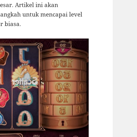
ar. Artikel ini akan
angkah untuk mencapai level
r biasa.