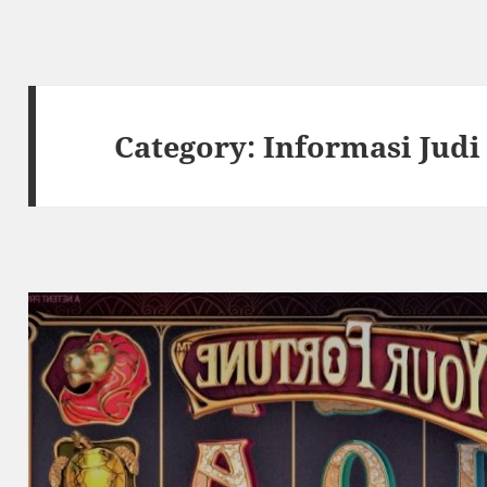
Category:
Informasi Judi