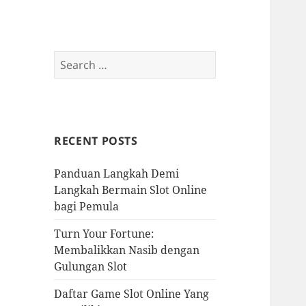
Search
for:
RECENT POSTS
Panduan Langkah Demi
Langkah Bermain Slot Online
bagi Pemula
Turn Your Fortune:
Membalikkan Nasib dengan
Gulungan Slot
Daftar Game Slot Online Yang