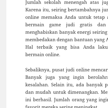
Jumlah sekolah menengah atas juga
Karena itu, seiring bertambahnya j
online memaksa Anda untuk tetap 
bermain game judi gratis dan be
menghabiskan banyak energi seiring
membedakan dengan bantuan yang An
Hal terbaik yang bisa Anda laku
bermain online.
Sebaliknya, pusat judi online mencar
Banyak juga yang ingin berolah
kesalahan. Selain itu, ada banyak
dan mudah untuk dimenangkan. Me
ini berhasil. Jumlah orang yang in
favorit mereka sering meningkat.