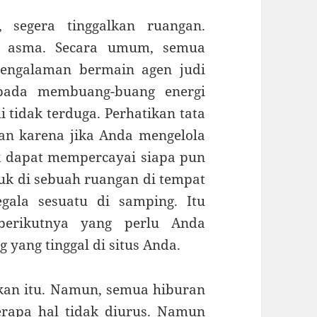
 segera tinggalkan ruangan.
h asma. Secara umum, semua
engalaman bermain agen judi
ipada membuang-buang energi
li tidak terduga. Perhatikan tata
kan karena jika Anda mengelola
k dapat mempercayai siapa pun
uk di sebuah ruangan di tempat
ala sesuatu di samping. Itu
 berikutnya yang perlu Anda
yang tinggal di situs Anda.
kan itu. Namun, semua hiburan
erapa hal tidak diurus. Namun