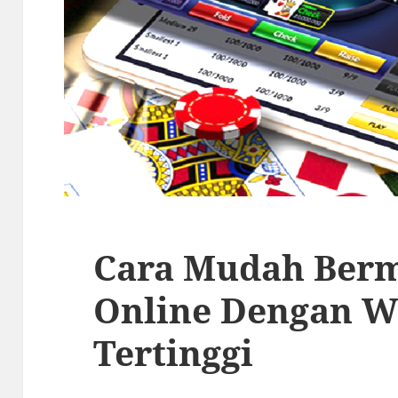
Cara Mudah Berm
Online Dengan W
Tertinggi