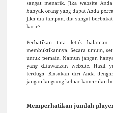
sangat menarik. Jika website Anda
banyak orang yang dapat Anda perca
Jika dia tampan, dia sangat berbaka
karir?
Perhatikan tata letak halaman.
membuktikannya. Secara umum, se
untuk pemain. Namun jangan hanya
yang ditawarkan website. Hasil ya
terduga. Biasakan diri Anda dengan
jangan langsung keluar kamar dan bua
Memperhatikan jumlah player