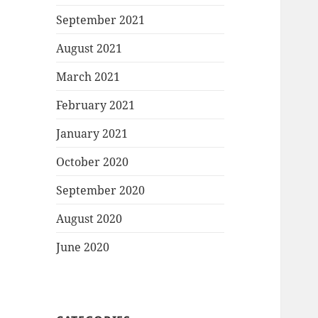
September 2021
August 2021
March 2021
February 2021
January 2021
October 2020
September 2020
August 2020
June 2020