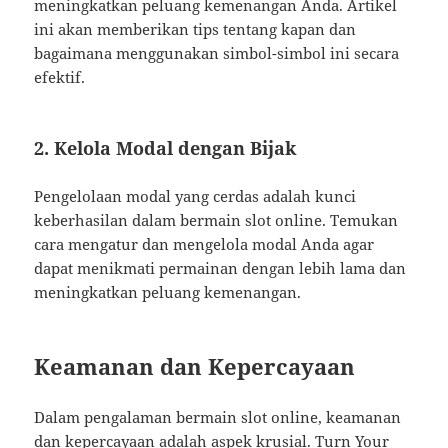
meningkatkan peluang kemenangan Anda. Artikel
ini akan memberikan tips tentang kapan dan
bagaimana menggunakan simbol-simbol ini secara
efektif.
2. Kelola Modal dengan Bijak
Pengelolaan modal yang cerdas adalah kunci
keberhasilan dalam bermain slot online. Temukan
cara mengatur dan mengelola modal Anda agar
dapat menikmati permainan dengan lebih lama dan
meningkatkan peluang kemenangan.
Keamanan dan Kepercayaan
Dalam pengalaman bermain slot online, keamanan
dan kepercayaan adalah aspek krusial. Turn Your