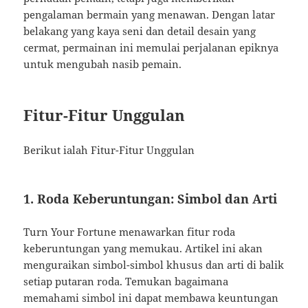
pengalaman bermain yang menawan. Dengan latar
belakang yang kaya seni dan detail desain yang
cermat, permainan ini memulai perjalanan epiknya
untuk mengubah nasib pemain.
Fitur-Fitur Unggulan
Berikut ialah Fitur-Fitur Unggulan
1. Roda Keberuntungan: Simbol dan Arti
Turn Your Fortune menawarkan fitur roda
keberuntungan yang memukau. Artikel ini akan
menguraikan simbol-simbol khusus dan arti di balik
setiap putaran roda. Temukan bagaimana
memahami simbol ini dapat membawa keuntungan