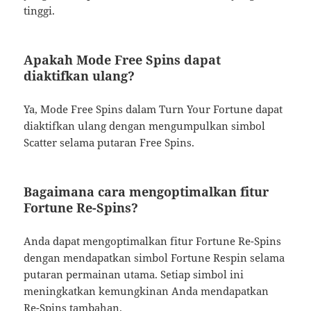
tinggi.
Apakah Mode Free Spins dapat
diaktifkan ulang?
Ya, Mode Free Spins dalam Turn Your Fortune dapat
diaktifkan ulang dengan mengumpulkan simbol
Scatter selama putaran Free Spins.
Bagaimana cara mengoptimalkan fitur
Fortune Re-Spins?
Anda dapat mengoptimalkan fitur Fortune Re-Spins
dengan mendapatkan simbol Fortune Respin selama
putaran permainan utama. Setiap simbol ini
meningkatkan kemungkinan Anda mendapatkan
Re-Spins tambahan.