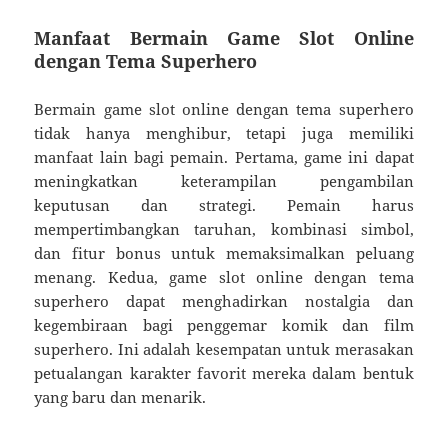
Manfaat Bermain Game Slot Online
dengan Tema Superhero
Bermain game slot online dengan tema superhero
tidak hanya menghibur, tetapi juga memiliki
manfaat lain bagi pemain. Pertama, game ini dapat
meningkatkan keterampilan pengambilan
keputusan dan strategi. Pemain harus
mempertimbangkan taruhan, kombinasi simbol,
dan fitur bonus untuk memaksimalkan peluang
menang. Kedua, game slot online dengan tema
superhero dapat menghadirkan nostalgia dan
kegembiraan bagi penggemar komik dan film
superhero. Ini adalah kesempatan untuk merasakan
petualangan karakter favorit mereka dalam bentuk
yang baru dan menarik.