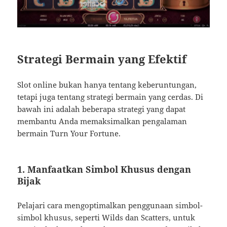
Strategi Bermain yang Efektif
Slot online bukan hanya tentang keberuntungan,
tetapi juga tentang strategi bermain yang cerdas. Di
bawah ini adalah beberapa strategi yang dapat
membantu Anda memaksimalkan pengalaman
bermain Turn Your Fortune.
1. Manfaatkan Simbol Khusus dengan
Bijak
Pelajari cara mengoptimalkan penggunaan simbol-
simbol khusus, seperti Wilds dan Scatters, untuk