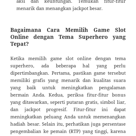
aksi dan keuntungan. Temukan fitur-fitur
menarik dan menangkan jackpot besar.
Bagaimana Cara Memilih Game Slot
Online dengan Tema Superhero yang
Tepat?
Ketika memilih game slot online dengan tema
superhero, ada beberapa hal yang perlu
dipertimbangkan. Pertama, pastikan game tersebut
memiliki grafis yang menarik dan kualitas suara
yang baik untuk meningkatkan pengalaman
bermain Anda. Kedua, periksa fitur-fitur bonus
yang ditawarkan, seperti putaran gratis, simbol liar,
dan jackpot progresif. Fitur-fitur ini dapat
meningkatkan peluang Anda untuk memenangkan
hadiah besar. Selain itu, perhatikan juga persentase
pengembalian ke pemain (RTP) yang tinggi, karena