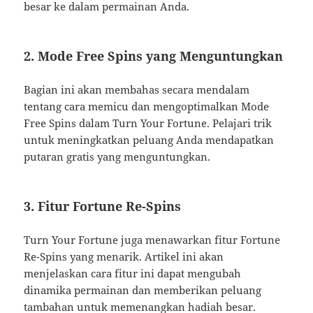
besar ke dalam permainan Anda.
2. Mode Free Spins yang Menguntungkan
Bagian ini akan membahas secara mendalam
tentang cara memicu dan mengoptimalkan Mode
Free Spins dalam Turn Your Fortune. Pelajari trik
untuk meningkatkan peluang Anda mendapatkan
putaran gratis yang menguntungkan.
3. Fitur Fortune Re-Spins
Turn Your Fortune juga menawarkan fitur Fortune
Re-Spins yang menarik. Artikel ini akan
menjelaskan cara fitur ini dapat mengubah
dinamika permainan dan memberikan peluang
tambahan untuk memenangkan hadiah besar.