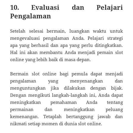
10. Evaluasi dan Pelajari
Pengalaman
Setelah selesai bermain, luangkan waktu untuk
mengevaluasi pengalaman Anda. Pelajari strategi
apa yang berhasil dan apa yang perlu ditingkatkan.
Hal ini akan membantu Anda menjadi pemain slot
online yang lebih baik di masa depan.
Bermain slot online bagi pemula dapat menjadi
pengalaman yang menyenangkan dan
menguntungkan jika dilakukan dengan bijak.
Dengan mengikuti langkah-langkah ini, Anda dapat
meningkatkan pemahaman Anda tentang
permainan dan meningkatkan peluang
kemenangan. Tetaplah bertanggung jawab dan
nikmati setiap momen di dunia slot online.