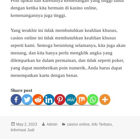
Poin tipikal dan karenanya kemenangan yang tinggi sama
dengan ketika kita bermain di kasino online,
kemenangannya juga tinggi.
Yang terakhir ini tidak membutuhkan keahlian khusus,
casino online ini tidak membutuhkan keahlian khusus
seperti kami. Semoga beruntung selamanya, kita juga akan
menang, dan kita hanya perlu mengklik angka yang
dilemparkan ke dalam permainan, dan tidak seperti poker,
yang dapat memberikan poin numerik, Anda harus dapat
menempatkan kartu dengan benar.
Share post
Posted
Author
Categories
May 2, 2023
Admin
casino online
,
Info Terbaru
,
on
Informasi Judi