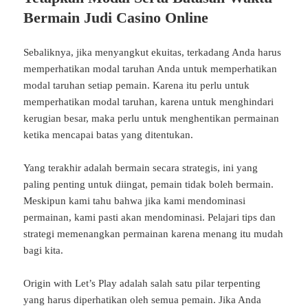
Bermain Judi Casino Online
Sebaliknya, jika menyangkut ekuitas, terkadang Anda harus
memperhatikan modal taruhan Anda untuk memperhatikan
modal taruhan setiap pemain. Karena itu perlu untuk
memperhatikan modal taruhan, karena untuk menghindari
kerugian besar, maka perlu untuk menghentikan permainan
ketika mencapai batas yang ditentukan.
Yang terakhir adalah bermain secara strategis, ini yang
paling penting untuk diingat, pemain tidak boleh bermain.
Meskipun kami tahu bahwa jika kami mendominasi
permainan, kami pasti akan mendominasi. Pelajari tips dan
strategi memenangkan permainan karena menang itu mudah
bagi kita.
Origin with Let’s Play adalah salah satu pilar terpenting
yang harus diperhatikan oleh semua pemain. Jika Anda