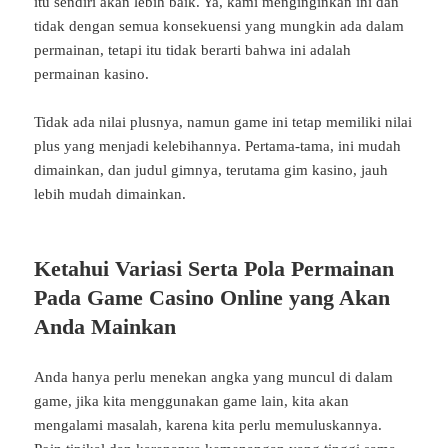
itu sendiri akan lebih baik. Ya, kami menginginkan ini dan
tidak dengan semua konsekuensi yang mungkin ada dalam
permainan, tetapi itu tidak berarti bahwa ini adalah
permainan kasino.
Tidak ada nilai plusnya, namun game ini tetap memiliki nilai
plus yang menjadi kelebihannya. Pertama-tama, ini mudah
dimainkan, dan judul gimnya, terutama gim kasino, jauh
lebih mudah dimainkan.
Ketahui Variasi Serta Pola Permainan
Pada Game Casino Online yang Akan
Anda Mainkan
Anda hanya perlu menekan angka yang muncul di dalam
game, jika kita menggunakan game lain, kita akan
mengalami masalah, karena kita perlu memuluskannya.