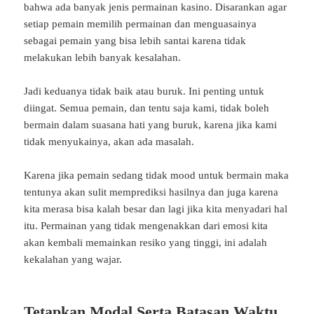
bahwa ada banyak jenis permainan kasino. Disarankan agar
setiap pemain memilih permainan dan menguasainya
sebagai pemain yang bisa lebih santai karena tidak
melakukan lebih banyak kesalahan.
Jadi keduanya tidak baik atau buruk. Ini penting untuk
diingat. Semua pemain, dan tentu saja kami, tidak boleh
bermain dalam suasana hati yang buruk, karena jika kami
tidak menyukainya, akan ada masalah.
Karena jika pemain sedang tidak mood untuk bermain maka
tentunya akan sulit memprediksi hasilnya dan juga karena
kita merasa bisa kalah besar dan lagi jika kita menyadari hal
itu. Permainan yang tidak mengenakkan dari emosi kita
akan kembali memainkan resiko yang tinggi, ini adalah
kekalahan yang wajar.
Tetapkan Modal Serta Batasan Waktu