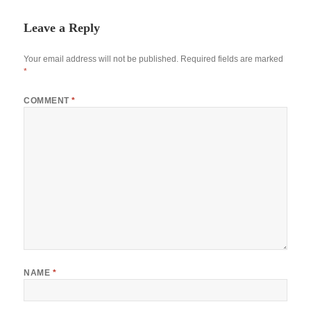
Leave a Reply
Your email address will not be published.
Required fields are marked
*
COMMENT
*
NAME
*