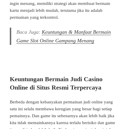
ingin menang, memiliki strategi akan membuat bermain
kartu menjadi lebih mudah, terutama jika itu adalah
permainan yang terkontrol.
Baca Juga:
Keuntungan & Manfaat Bermain
Game Slot Online Gampang Menang
Keuntungan Bermain Judi Casino
Online di Situs Resmi Terpercaya
Berbeda dengan kebanyakan permainan judi online yang
satu ini selalu membawa kerugian yang besar bagi setiap
pemainnya. Dan game itu sebenarnya akan lebih baik jika
kita tidak memainkannya karena terlalu berisiko dan game